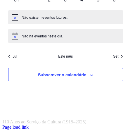
eventos
eventos
eventos
eventos
eventos
eventos
eventos
Não existem eventos futuros.
Aviso
Não há eventos neste dia.
Aviso
Jul
Este mês
Set
Subscrever o calendário
Associação Musical de Pocariça
110 Anos ao Serviço da Cultura (1915–2025)
Facebook
Instagram
YouTube
Page load link