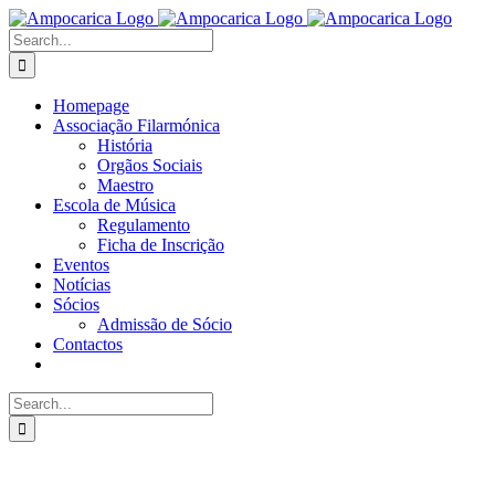
Skip
to
Search
content
for:
Homepage
Associação Filarmónica
História
Orgãos Sociais
Maestro
Escola de Música
Regulamento
Ficha de Inscrição
Eventos
Notícias
Sócios
Admissão de Sócio
Contactos
Search
for: