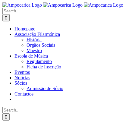
Skip
to
Search
content
for:
Homepage
Associação Filarmónica
História
Orgãos Sociais
Maestro
Escola de Música
Regulamento
Ficha de Inscrição
Eventos
Notícias
Sócios
Admissão de Sócio
Contactos
Search
for: