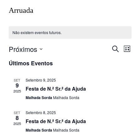
Arruada
Não existem eventos futuros.
Próximos
Navegaç
Nave
Pesquisar
Lista
de
de
Selecione
visua
Últimos Eventos
a
pesquisa
de
data.
e
Even
Setembro 9, 2025
SET
visualiza
9
Festa de N.ª Sr.ª da Ajuda
de
2025
Malhada Sorda
Malhada Sorda
Eventos
Setembro 8, 2025
SET
8
Festa de N.ª Sr.ª da Ajuda
2025
Malhada Sorda
Malhada Sorda