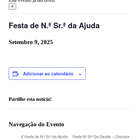
Este evento já decorreu.
×
Festa de N.ª Sr.ª da Ajuda
Setembro 9, 2025
Adicionar ao calendário
Partilhe esta notícia!
Facebook
X
LinkedIn
WhatsApp
Telegram
Email
Navegação do Evento
Festa Nª Srª Da Saúde – Chorosa
Festa de N.ª Sr.ª da Ajuda