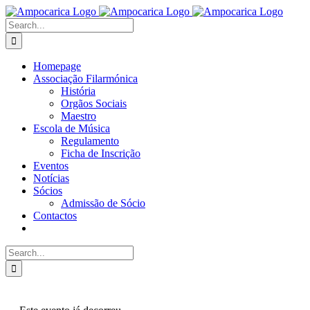
Skip
to
Search
content
for:
Homepage
Associação Filarmónica
História
Orgãos Sociais
Maestro
Escola de Música
Regulamento
Ficha de Inscrição
Eventos
Notícias
Sócios
Admissão de Sócio
Contactos
Search
for: